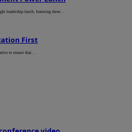
ht leadership lunch, featuring three…
ation First
ative to ensure that…
conference video