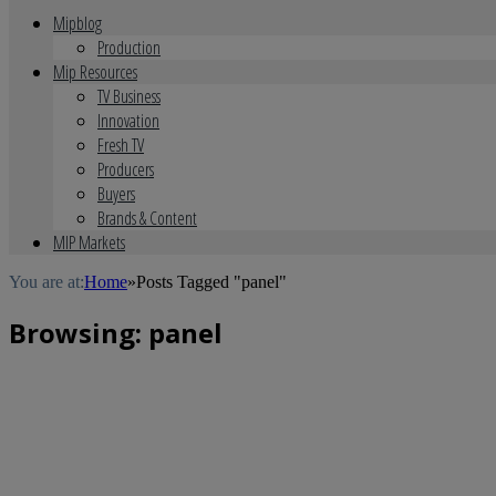
Mipblog
Production
Mip Resources
TV Business
Innovation
Fresh TV
Producers
Buyers
Brands & Content
MIP Markets
You are at:
Home
»
Posts Tagged "panel"
Browsing:
panel