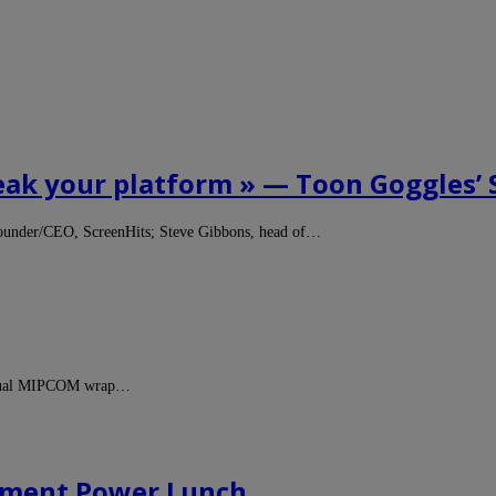
reak your platform » — Toon Goggles’
, founder/CEO, ScreenHits; Steve Gibbons, head of…
nnual MIPCOM wrap…
inment Power Lunch