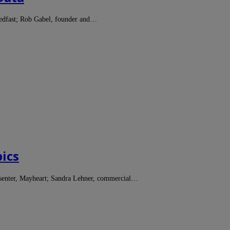
redfast; Rob Gabel, founder and…
ics
resenter, Mayheart; Sandra Lehner, commercial…