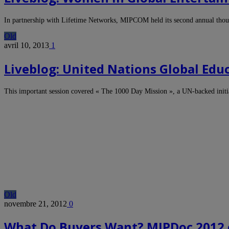
In partnership with Lifetime Networks, MIPCOM held its second annual thoug
Old
avril 10, 2013
1
Liveblog: United Nations Global Educ
This important session covered « The 1000 Day Mission », a UN-backed initi
Old
novembre 21, 2012
0
What Do Buyers Want? MIPDoc 2012 