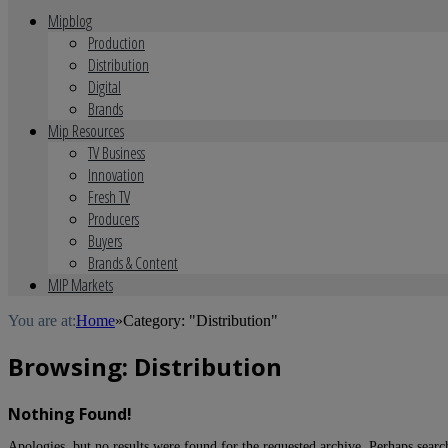
Mipblog
Production
Distribution
Digital
Brands
Mip Resources
TV Business
Innovation
Fresh TV
Producers
Buyers
Brands & Content
MIP Markets
You are at:
Home
»
Category: "Distribution"
Browsing:
Distribution
Nothing Found!
Apologies, but no results were found for the requested archive. Perhaps search