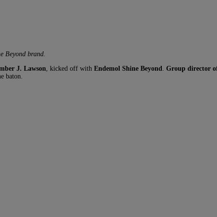
ne Beyond brand.
mber J. Lawson
, kicked off with
Endemol Shine Beyond
.
Group director 
he baton.