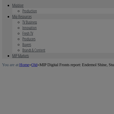
Mipblog
Production
Mip Resources
TV Business
Innovation
Fresh TV
Producers
Buyers
Brands & Content
MIP Markets
You are at:
Home
»
Old
»
MIP Digital Fronts report: Endemol Shine, St