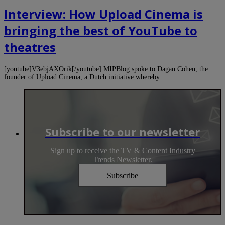
Interview: How Upload Cinema is
bringing the best of YouTube to
theatres
[youtube]V3ebjAXOrik[/youtube] MIPBlog spoke to Dagan Cohen, the
founder of Upload Cinema, a Dutch initiative whereby…
Subscribe to our newsletter
Sign up to receive the TV & Content Industry
Trends Newsletter.
Subscribe