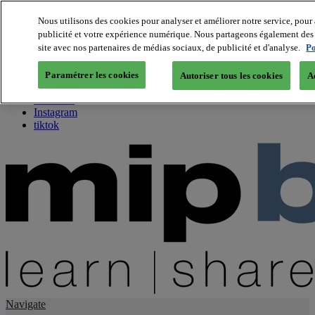
Nous utilisons des cookies pour analyser et améliorer notre service, pour 
publicité et votre expérience numérique. Nous partageons également des i
About us
site avec nos partenaires de médias sociaux, de publicité et d'analyse.
Po
Twitter
Facebook
Paramétrer les cookies
Autoriser tous les cookies
A
Youtube
LinkedIn
Instagram
tiktok
Navigate