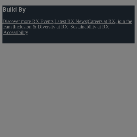
Build By
Discover more RX Events
|
Latest RX News
|
Careers at RX, join the
team
|
Inclusion & Diversity at RX
|
Sustainability at RX
|
Accessibility