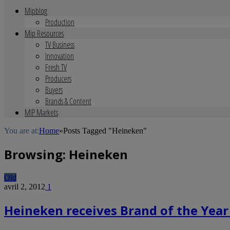
Mipblog
Production
Mip Resources
TV Business
Innovation
Fresh TV
Producers
Buyers
Brands & Content
MIP Markets
You are at:
Home
»
Posts Tagged "Heineken"
Browsing:
Heineken
Old
avril 2, 2012
1
Heineken receives Brand of the Yea