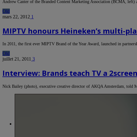
Andrew Canter of the Branded Content Marketing Association (BCMA, lef
Old
mars 22, 2012
1
MIPTV honours Heineken’s multi-pla
In 2011, the first ever MIPTV Brand of the Year Award, launched in partner
Old
juillet 21, 2011
3
Interview: Brands teach TV a 2scree
Nick Bailey (photo), executive creative director of AKQA Amsterdam, told 