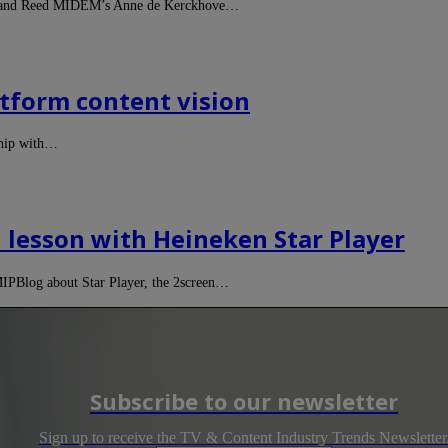
t) and Reed MIDEM’s Anne de Kerckhove…
tform content vision
ship with…
n lesson with Heineken Star Player
MIPBlog about Star Player, the 2screen…
Subscribe to our newsletter
Sign up to receive the TV & Content Industry Trends Newsletter