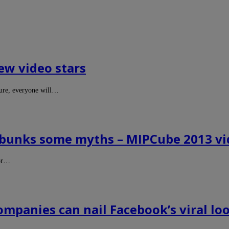
ew video stars
ture, everyone will…
ebunks some myths – MIPCube 2013 v
for…
mpanies can nail Facebook’s viral lo