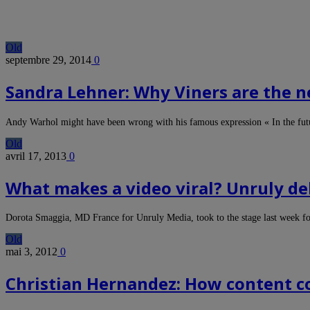
Old
septembre 29, 2014
0
Sandra Lehner: Why Viners are the n
Andy Warhol might have been wrong with his famous expression « In the fu
Old
avril 17, 2013
0
What makes a video viral? Unruly d
Dorota Smaggia, MD France for Unruly Media, took to the stage last week 
Old
mai 3, 2012
0
Christian Hernandez: How content co