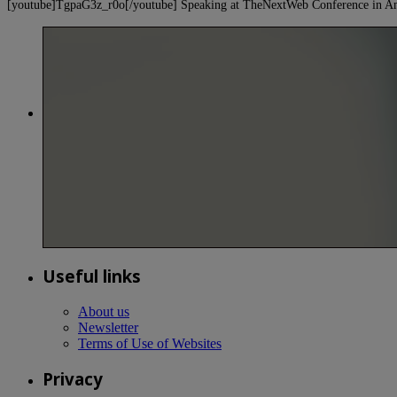
[youtube]TgpaG3z_r0o[/youtube] Speaking at TheNextWeb Conference in Ams
Useful links
About us
Newsletter
Terms of Use of Websites
Privacy