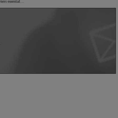
ners essential…
.