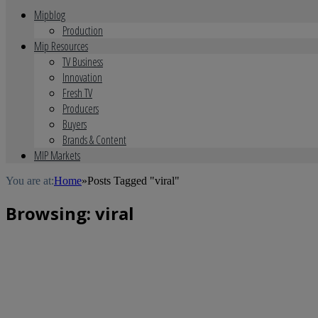
Mipblog
Production
Mip Resources
TV Business
Innovation
Fresh TV
Producers
Buyers
Brands & Content
MIP Markets
You are at:
Home
»
Posts Tagged "viral"
Browsing:
viral