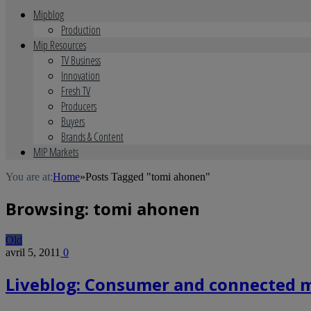
Mipblog
Production
Mip Resources
TV Business
Innovation
Fresh TV
Producers
Buyers
Brands & Content
MIP Markets
You are at:
Home
»
Posts Tagged "tomi ahonen"
Browsing:
tomi ahonen
Old
avril 5, 2011
0
Liveblog: Consumer and connected m