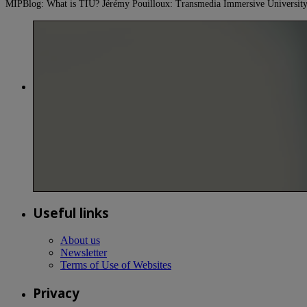
MIPBlog: What is TIU? Jérémy Pouilloux: Transmedia Immersive University i
Useful links
About us
Newsletter
Terms of Use of Websites
Privacy