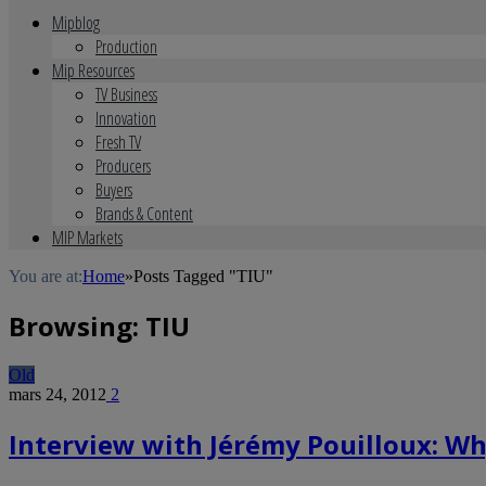
Mipblog
Production
Mip Resources
TV Business
Innovation
Fresh TV
Producers
Buyers
Brands & Content
MIP Markets
You are at:
Home
»
Posts Tagged "TIU"
Browsing:
TIU
Old
mars 24, 2012
2
Interview with Jérémy Pouilloux: W