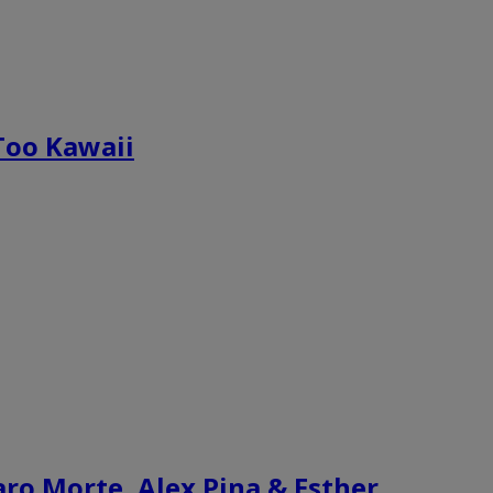
Too Kawaii
varo Morte, Alex Pina & Esther