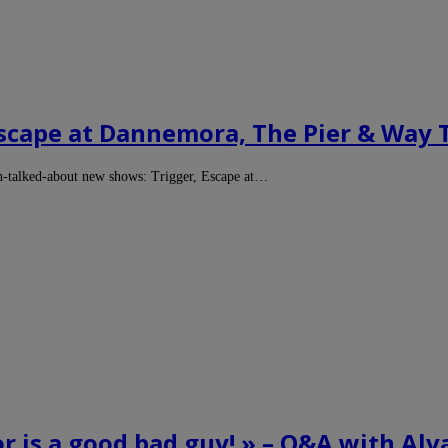
scape at Dannemora, The Pier & Way 
-talked-about new shows: Trigger, Escape at…
or is a good bad guy! » – Q&A with Al