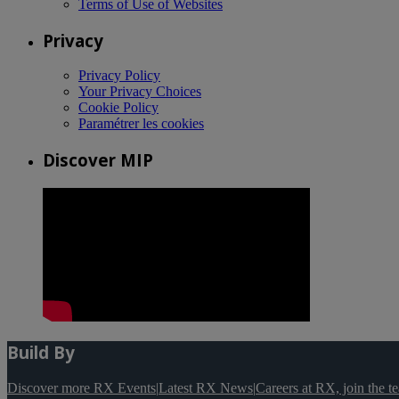
Terms of Use of Websites
Privacy
Privacy Policy
Your Privacy Choices
Cookie Policy
Paramétrer les cookies
Discover MIP
Build By
Discover more RX Events
|
Latest RX News
|
Careers at RX, join the 