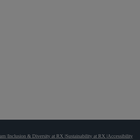
team
|
Inclusion & Diversity at RX
|
Sustainability at RX
|
Accessibility