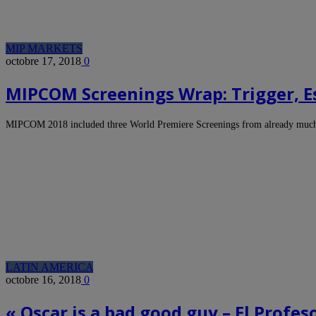
MIP MARKETS
octobre 17, 2018
0
MIPCOM Screenings Wrap: Trigger, E
MIPCOM 2018 included three World Premiere Screenings from already much
LATIN AMERICA
octobre 16, 2018
0
« Oscar is a bad good guy – El Profes