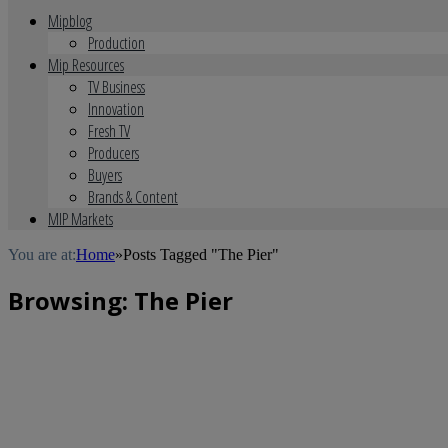
Mipblog
Production
Mip Resources
TV Business
Innovation
Fresh TV
Producers
Buyers
Brands & Content
MIP Markets
You are at:
Home
»
Posts Tagged "The Pier"
Browsing:
The Pier