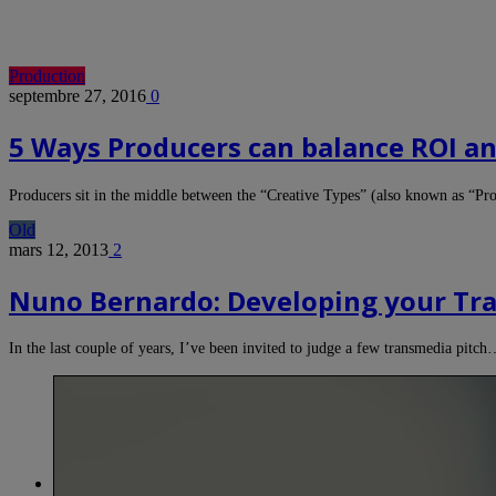
Production
septembre 27, 2016
0
5 Ways Producers can balance ROI a
Producers sit in the middle between the “Creative Types” (also known as “P
Old
mars 12, 2013
2
Nuno Bernardo: Developing your Tra
In the last couple of years, I’ve been invited to judge a few transmedia pitc