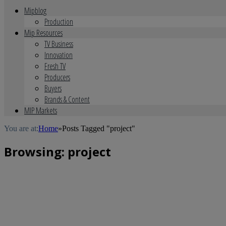
Mipblog
Production
Mip Resources
TV Business
Innovation
Fresh TV
Producers
Buyers
Brands & Content
MIP Markets
You are at:
Home
»
Posts Tagged "project"
Browsing:
project