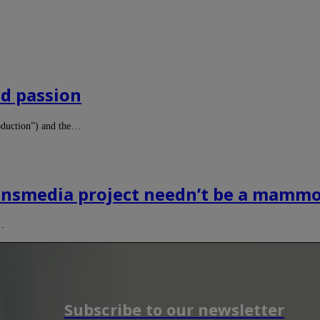
nd passion
roduction”) and the…
nsmedia project needn’t be a mammo
h…
Subscribe to our newsletter