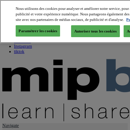
Nous utilisons des cookies pour analyser et améliorer notre service, pour 
publicité et votre expérience numérique. Nous partageons également des i
About us
site avec nos partenaires de médias sociaux, de publicité et d'analyse.
Po
Twitter
Facebook
Paramétrer les cookies
Autoriser tous les cookies
A
Youtube
LinkedIn
Instagram
tiktok
Navigate