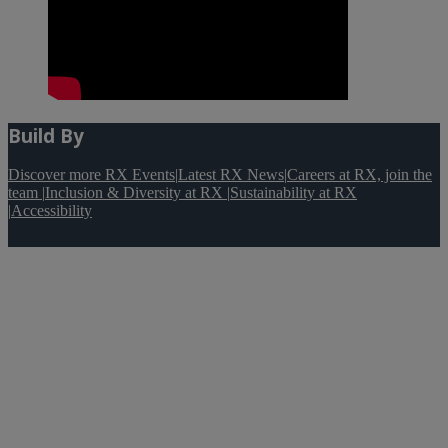
Build By
Discover more RX Events
|
Latest RX News
|
Careers at RX, join the
team
|
Inclusion & Diversity at RX
|
Sustainability at RX
|
Accessibility