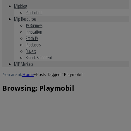
Mipblog
Production
Mip Resources
TV Business
Innovation
Fresh TV
Producers
Buyers
Brands & Content
MIP Markets
You are at:
Home
»
Posts Tagged "Playmobil"
Browsing:
Playmobil