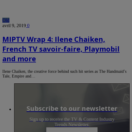
Old
avril 9, 2019
0
MIPTV Wrap 4: Ilene Chaiken,
French TV savoir-faire, Playmobil
and more
Ilene Chaiken, the creative force behind such hit series as The Handmaid’s
Tale, Empire and…
Subscribe to our newsletter
Sign up to receive the TV & Content Industry
Trends Newsletter.