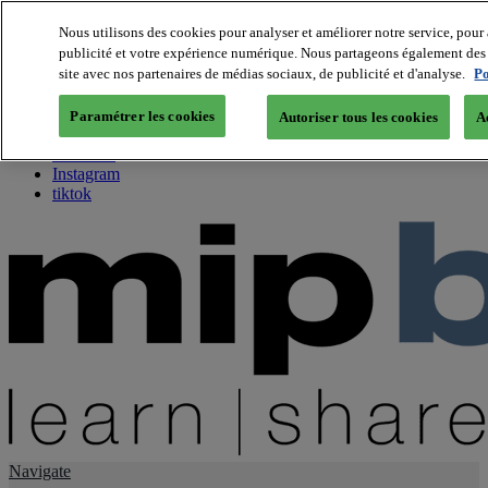
Nous utilisons des cookies pour analyser et améliorer notre service, pour 
publicité et votre expérience numérique. Nous partageons également des i
About us
site avec nos partenaires de médias sociaux, de publicité et d'analyse.
Po
Twitter
Facebook
Paramétrer les cookies
Autoriser tous les cookies
A
Youtube
LinkedIn
Instagram
tiktok
Navigate