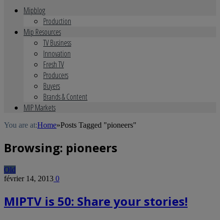
Mipblog
Production
Mip Resources
TV Business
Innovation
Fresh TV
Producers
Buyers
Brands & Content
MIP Markets
You are at:
Home
»
Posts Tagged "pioneers"
Browsing:
pioneers
Old
février 14, 2013
0
MIPTV is 50: Share your stories!