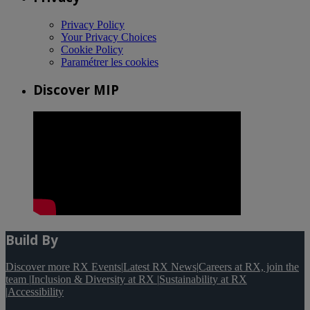
Privacy Policy
Your Privacy Choices
Cookie Policy
Paramétrer les cookies
Discover MIP
Build By
Discover more RX Events
|
Latest RX News
|
Careers at RX, join the
team
|
Inclusion & Diversity at RX
|
Sustainability at RX
|
Accessibility