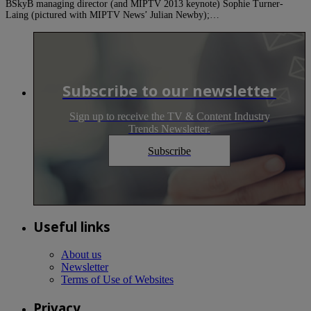
BSkyB managing director (and MIPTV 2013 keynote) Sophie Turner-
Laing (pictured with MIPTV News’ Julian Newby);…
Subscribe to our newsletter
Sign up to receive the TV & Content Industry
Trends Newsletter.
Subscribe
Useful links
About us
Newsletter
Terms of Use of Websites
Privacy