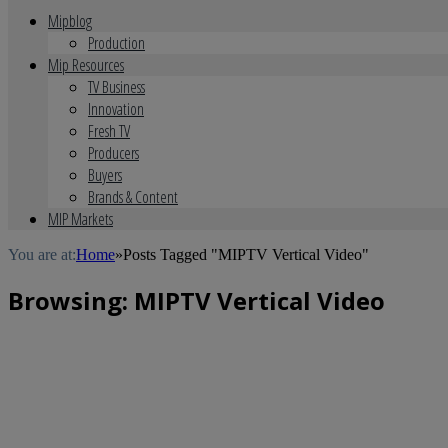
Mipblog
Production
Mip Resources
TV Business
Innovation
Fresh TV
Producers
Buyers
Brands & Content
MIP Markets
You are at:
Home
»
Posts Tagged "MIPTV Vertical Video"
Browsing:
MIPTV Vertical Video