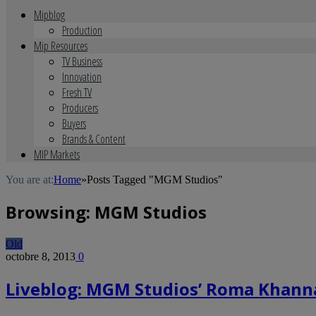
Mipblog
Production
Mip Resources
TV Business
Innovation
Fresh TV
Producers
Buyers
Brands & Content
MIP Markets
You are at:
Home
»
Posts Tagged "MGM Studios"
Browsing:
MGM Studios
Old
octobre 8, 2013
0
Liveblog: MGM Studios’ Roma Khanna