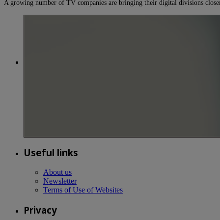
A growing number of TV companies are bringing their digital divisions closer
Useful links
About us
Newsletter
Terms of Use of Websites
Privacy