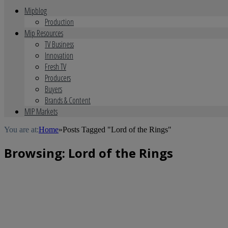
Mipblog
Production
Mip Resources
TV Business
Innovation
Fresh TV
Producers
Buyers
Brands & Content
MIP Markets
You are at:
Home
»
Posts Tagged "Lord of the Rings"
Browsing:
Lord of the Rings