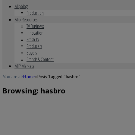
Mipblog
Production
Mip Resources
TV Business
Innovation
Fresh TV
Producers
Buyers
Brands & Content
MIP Markets
You are at:
Home
»
Posts Tagged "hasbro"
Browsing:
hasbro