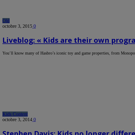
Old
octobre 3, 2015
0
Liveblog: « Kids are their own prog
You’ll know many of Hasbro’s iconic toy and game properties, from Monop
Kids Content
octobre 3, 2014
0
Stephen Davis: Kids no longer diffe