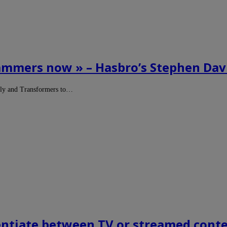
rammers now » – Hasbro’s Stephen Dav
oly and Transformers to…
rentiate between TV or streamed cont