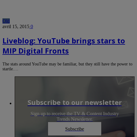
Old
avril 15, 2015
0
Liveblog: YouTube brings stars to
MIP Digital Fronts
The stats around YouTube may be familiar, but they still have the power to
startle.…
Subscribe to our newsletter
Sign up to receive the TV & Content Industry
Trends Newsletter.
Subscribe