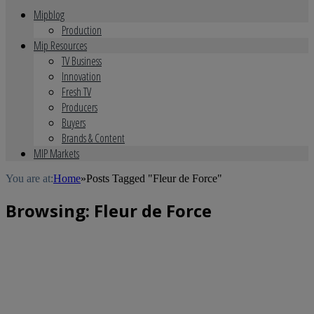
Mipblog
Production
Mip Resources
TV Business
Innovation
Fresh TV
Producers
Buyers
Brands & Content
MIP Markets
You are at:
Home
»
Posts Tagged "Fleur de Force"
Browsing:
Fleur de Force