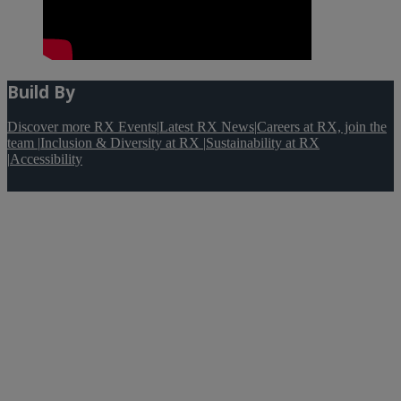
Build By
Discover more RX Events
|
Latest RX News
|
Careers at RX, join the
team
|
Inclusion & Diversity at RX
|
Sustainability at RX
|
Accessibility