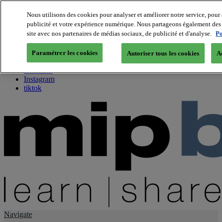
Nous utilisons des cookies pour analyser et améliorer notre service, pour 
publicité et votre expérience numérique. Nous partageons également des i
About us
site avec nos partenaires de médias sociaux, de publicité et d'analyse.
Po
Twitter
Facebook
Paramétrer les cookies
Autoriser tous les cookies
A
Youtube
LinkedIn
Instagram
tiktok
Navigate