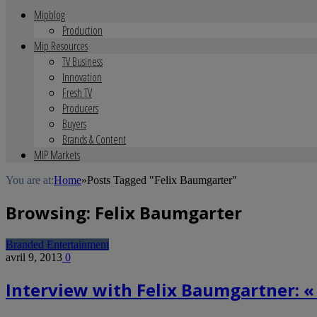
Mipblog
Production
Mip Resources
TV Business
Innovation
Fresh TV
Producers
Buyers
Brands & Content
MIP Markets
You are at:
Home
»
Posts Tagged "Felix Baumgarter"
Browsing:
Felix Baumgarter
Branded Entertainment
avril 9, 2013
0
Interview with Felix Baumgartner: « 