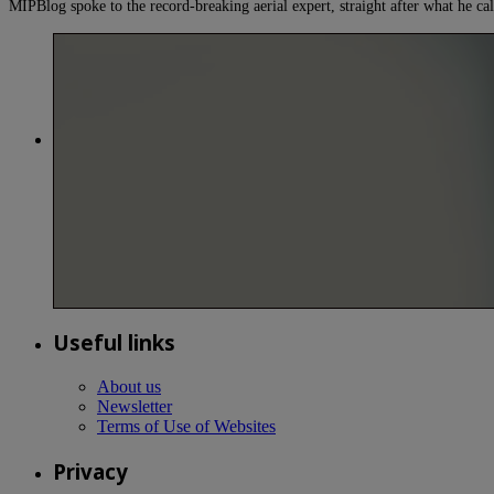
MIPBlog spoke to the record-breaking aerial expert, straight after what he
Useful links
About us
Newsletter
Terms of Use of Websites
Privacy