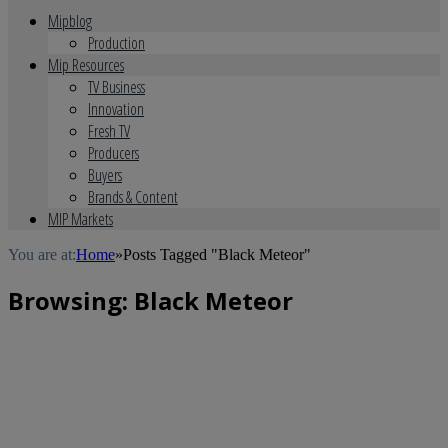
Mipblog
Production
Mip Resources
TV Business
Innovation
Fresh TV
Producers
Buyers
Brands & Content
MIP Markets
You are at:
Home
»
Posts Tagged "Black Meteor"
Browsing:
Black Meteor