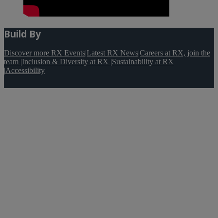
Build By
Discover more RX Events
|
Latest RX News
|
Careers at RX, join the
team
|
Inclusion & Diversity at RX
|
Sustainability at RX
|
Accessibility