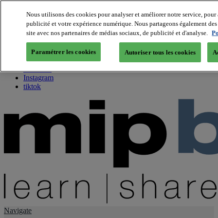
Nous utilisons des cookies pour analyser et améliorer notre service, pour 
publicité et votre expérience numérique. Nous partageons également des i
About us
site avec nos partenaires de médias sociaux, de publicité et d'analyse.
Po
Twitter
Facebook
Paramétrer les cookies
Autoriser tous les cookies
A
Youtube
LinkedIn
Instagram
tiktok
Navigate