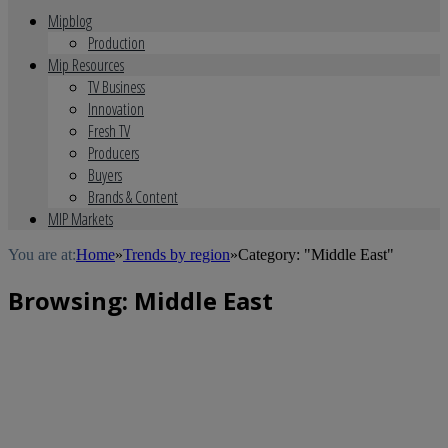
Mipblog
Production
Mip Resources
TV Business
Innovation
Fresh TV
Producers
Buyers
Brands & Content
MIP Markets
You are at:
Home
»
Trends by region
»
Category: "Middle East"
Browsing:
Middle East