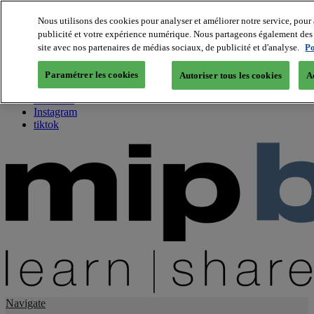
Nous utilisons des cookies pour analyser et améliorer notre service, pour 
publicité et votre expérience numérique. Nous partageons également des i
About us
site avec nos partenaires de médias sociaux, de publicité et d'analyse.
Po
Twitter
Facebook
Paramétrer les cookies
Autoriser tous les cookies
A
Youtube
LinkedIn
Instagram
tiktok
Navigate