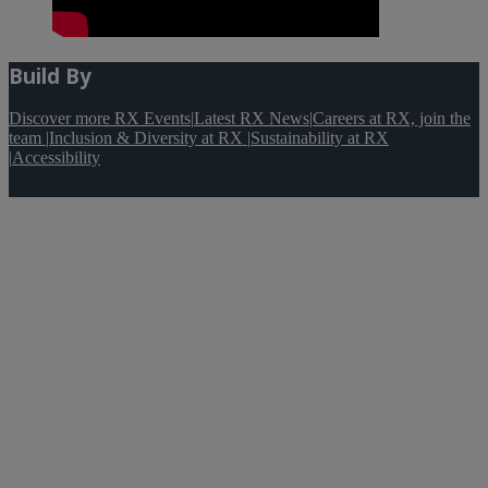
Build By
Discover more RX Events
|
Latest RX News
|
Careers at RX, join the
team
|
Inclusion & Diversity at RX
|
Sustainability at RX
|
Accessibility