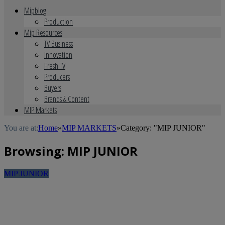
Mipblog
Production
Mip Resources
TV Business
Innovation
Fresh TV
Producers
Buyers
Brands & Content
MIP Markets
You are at:
Home
»
MIP MARKETS
»
Category: "MIP JUNIOR"
Browsing:
MIP JUNIOR
MIP JUNIOR