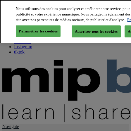
Nous utilisons des cookies pour analyser et améliorer notre service, pour 
publicité et votre expérience numérique. Nous partageons également des i
About us
site avec nos partenaires de médias sociaux, de publicité et d'analyse.
Po
Twitter
Facebook
Paramétrer les cookies
Autoriser tous les cookies
A
Youtube
LinkedIn
Instagram
tiktok
Navigate