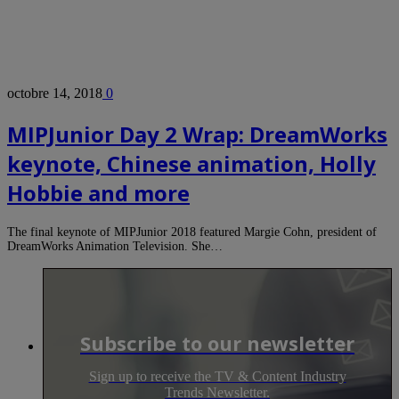
octobre 14, 2018
0
MIPJunior Day 2 Wrap: DreamWorks
keynote, Chinese animation, Holly
Hobbie and more
The final keynote of MIPJunior 2018 featured Margie Cohn, president of
DreamWorks Animation Television. She…
Subscribe to our newsletter
Sign up to receive the TV & Content Industry
Trends Newsletter.