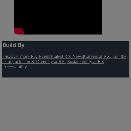
Build By
Discover more RX Events
|
Latest RX News
|
Careers at RX, join the
team
|
Inclusion & Diversity at RX
|
Sustainability at RX
|
Accessibility