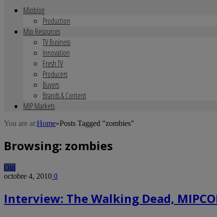
Mipblog
Production
Mip Resources
TV Business
Innovation
Fresh TV
Producers
Buyers
Brands & Content
MIP Markets
You are at:
Home
»
Posts Tagged "zombies"
Browsing:
zombies
Old
octobre 4, 2010
0
Interview: The Walking Dead, MIPC