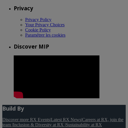
Privacy
Privacy Policy
Your Privacy Choices
Cookie Policy
Paramétrer les cookies
Discover MIP
Build By
Discover more RX Events
|
Latest RX News
|
Careers at RX, join the
team
|
Inclusion & Diversity at RX
|
Sustainability at RX