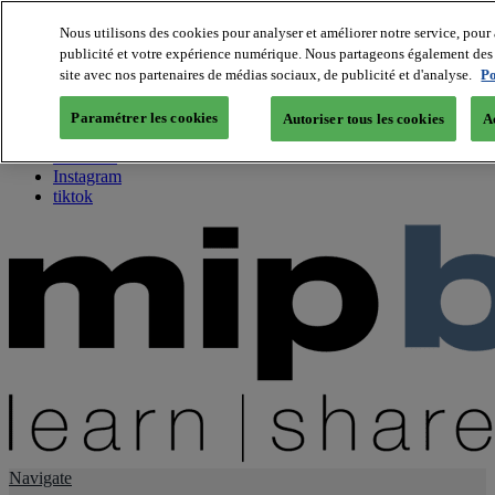
Nous utilisons des cookies pour analyser et améliorer notre service, pour 
publicité et votre expérience numérique. Nous partageons également des i
About us
site avec nos partenaires de médias sociaux, de publicité et d'analyse.
Po
Twitter
Facebook
Paramétrer les cookies
Autoriser tous les cookies
A
Youtube
LinkedIn
Instagram
tiktok
Navigate