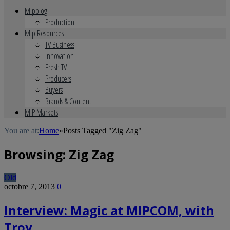
Mipblog
Production
Mip Resources
TV Business
Innovation
Fresh TV
Producers
Buyers
Brands & Content
MIP Markets
You are at:
Home
»
Posts Tagged "Zig Zag"
Browsing:
Zig Zag
Old
octobre 7, 2013
0
Interview: Magic at MIPCOM, with
Troy