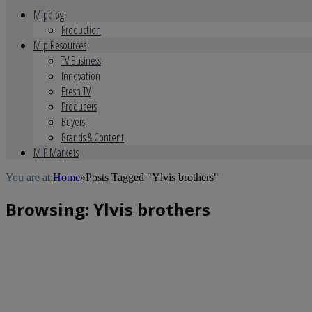
Mipblog
Production
Mip Resources
TV Business
Innovation
Fresh TV
Producers
Buyers
Brands & Content
MIP Markets
You are at:
Home
»
Posts Tagged "Ylvis brothers"
Browsing:
Ylvis brothers