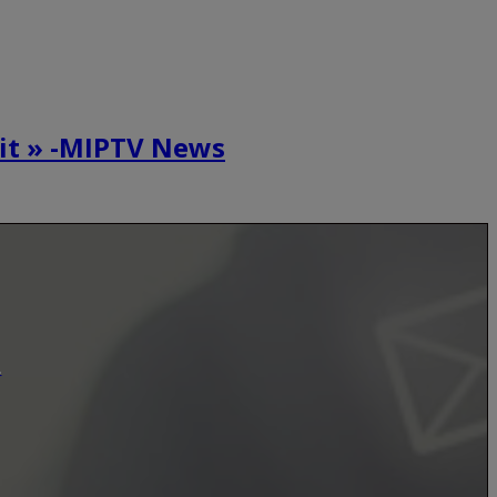
 it » -MIPTV News
.