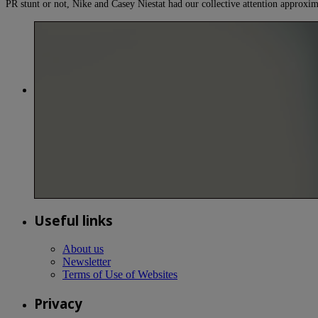
PR stunt or not, Nike and Casey Niestat had our collective attention approx
Useful links
About us
Newsletter
Terms of Use of Websites
Privacy