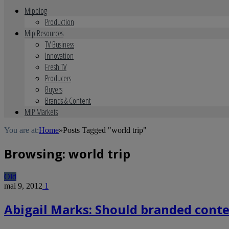
Mipblog
Production
Mip Resources
TV Business
Innovation
Fresh TV
Producers
Buyers
Brands & Content
MIP Markets
You are at:
Home
»
Posts Tagged "world trip"
Browsing:
world trip
Old
mai 9, 2012
1
Abigail Marks: Should branded cont