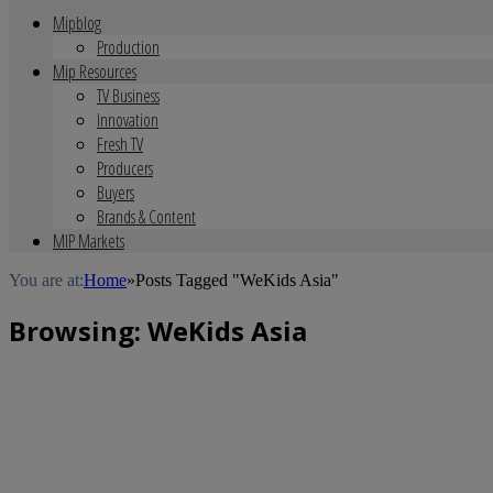
Mipblog
Production
Mip Resources
TV Business
Innovation
Fresh TV
Producers
Buyers
Brands & Content
MIP Markets
You are at:
Home
»
Posts Tagged "WeKids Asia"
Browsing:
WeKids Asia