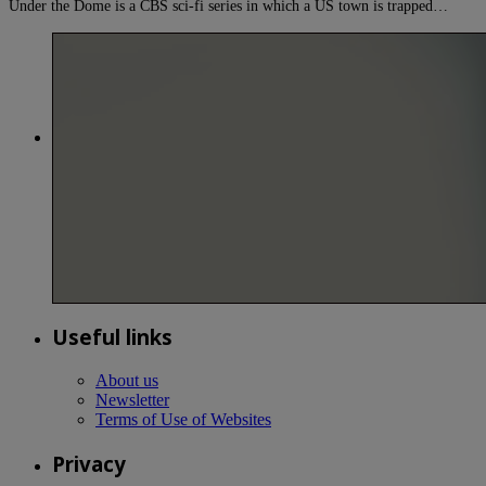
Under the Dome is a CBS sci-fi series in which a US town is trapped…
Useful links
About us
Newsletter
Terms of Use of Websites
Privacy