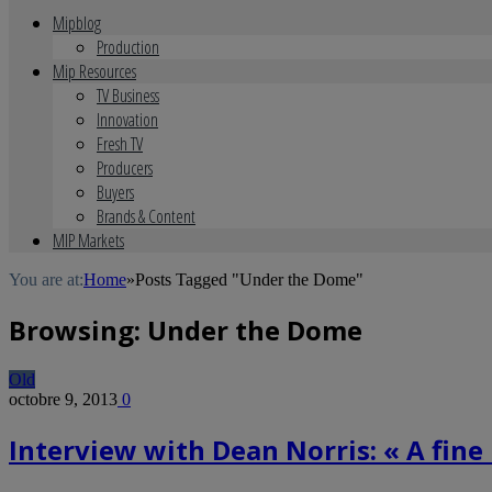
Mipblog
Production
Mip Resources
TV Business
Innovation
Fresh TV
Producers
Buyers
Brands & Content
MIP Markets
You are at:
Home
»
Posts Tagged "Under the Dome"
Browsing:
Under the Dome
Old
octobre 9, 2013
0
Interview with Dean Norris: « A fine 