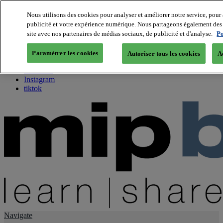
Nous utilisons des cookies pour analyser et améliorer notre service, pour 
publicité et votre expérience numérique. Nous partageons également des i
About us
site avec nos partenaires de médias sociaux, de publicité et d'analyse.
Po
Twitter
Facebook
Paramétrer les cookies
Autoriser tous les cookies
A
Youtube
LinkedIn
Instagram
tiktok
Navigate