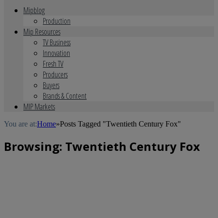
Mipblog
Production
Mip Resources
TV Business
Innovation
Fresh TV
Producers
Buyers
Brands & Content
MIP Markets
You are at:
Home
»
Posts Tagged "Twentieth Century Fox"
Browsing:
Twentieth Century Fox