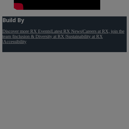
Build By
Discover more RX Events
|
Latest RX News
|
Careers at RX, join the
team
|
Inclusion & Diversity at RX
|
Sustainability at RX
|
Accessibility