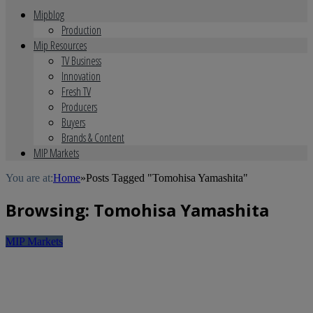
Mipblog
Production
Mip Resources
TV Business
Innovation
Fresh TV
Producers
Buyers
Brands & Content
MIP Markets
You are at:
Home
»
Posts Tagged "Tomohisa Yamashita"
Browsing:
Tomohisa Yamashita
MIP Markets