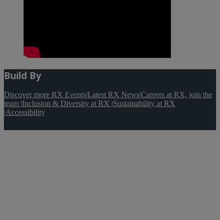
Build By
Discover more RX Events
|
Latest RX News
|
Careers at RX, join the
team
|
Inclusion & Diversity at RX
|
Sustainability at RX
|
Accessibility