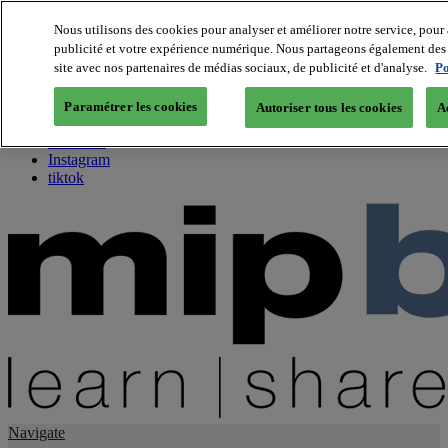
Nous utilisons des cookies pour analyser et améliorer notre service, pour 
publicité et votre expérience numérique. Nous partageons également des i
About us
site avec nos partenaires de médias sociaux, de publicité et d'analyse.
Po
Twitter
Facebook
Paramétrer les cookies
Autoriser tous les cookies
A
Youtube
LinkedIn
Instagram
tiktok
Navigate