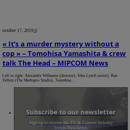
octobre 17, 2019
0
« It’s a murder mystery without a
cop » – Tomohisa Yamashita & crew
talk The Head – MIPCOM News
Left to right: Alexandre Willaume (director), John Lynch (actor), Ran
Tellem (The Mediapro Studio), Tomohisa…
Subscribe to our newsletter
Sign up to receive the TV & Content Industry
Trends Newsletter.