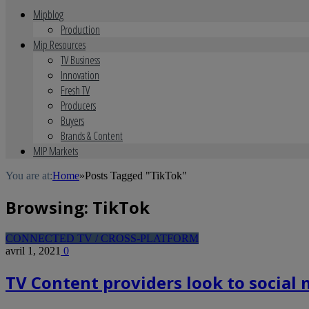
Mipblog
Production
Mip Resources
TV Business
Innovation
Fresh TV
Producers
Buyers
Brands & Content
MIP Markets
You are at:
Home
»
Posts Tagged "TikTok"
Browsing:
TikTok
CONNECTED TV / CROSS-PLATFORM
avril 1, 2021
0
TV Content providers look to social 