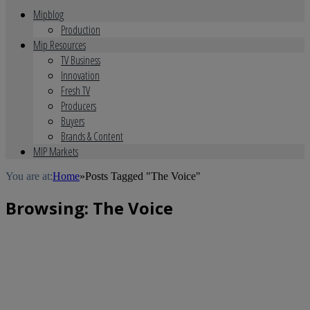
Mipblog
Production
Mip Resources
TV Business
Innovation
Fresh TV
Producers
Buyers
Brands & Content
MIP Markets
You are at:
Home
»
Posts Tagged "The Voice"
Browsing:
The Voice