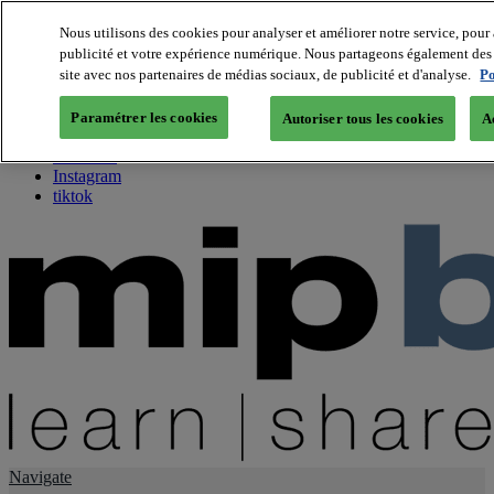
Nous utilisons des cookies pour analyser et améliorer notre service, pour 
publicité et votre expérience numérique. Nous partageons également des i
About us
site avec nos partenaires de médias sociaux, de publicité et d'analyse.
Po
Twitter
Facebook
Paramétrer les cookies
Autoriser tous les cookies
A
Youtube
LinkedIn
Instagram
tiktok
Navigate