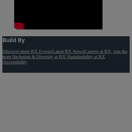
Build By
Discover more RX Events
|
Latest RX News
|
Careers at RX, join the
team
|
Inclusion & Diversity at RX
|
Sustainability at RX
|
Accessibility