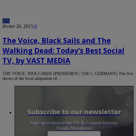
Old
février 20, 2015
0
The Voice, Black Sails and The
Walking Dead: Today’s Best Social
TV, by VAST MEDIA
THE VOICE: IDOLCARDS (PROSIEBEN / SAT.1, GERMANY) The live
shows of the local adaptation of…
Subscribe to our newsletter
Sign up to receive the TV & Content Industry
Trends Newsletter.