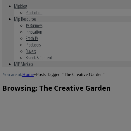
Mipblog
Production
Mip Resources
TV Business
Innovation
Fresh TV
Producers
Buyers
Brands & Content
MIP Markets
You are at:
Home
»
Posts Tagged "The Creative Garden"
Browsing:
The Creative Garden