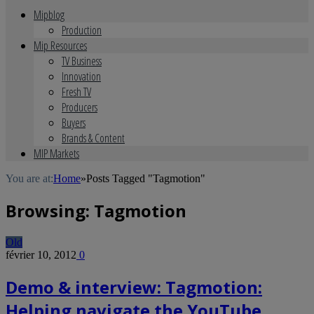
Mipblog
Production
Mip Resources
TV Business
Innovation
Fresh TV
Producers
Buyers
Brands & Content
MIP Markets
You are at:
Home
»
Posts Tagged "Tagmotion"
Browsing:
Tagmotion
Old
février 10, 2012
0
Demo & interview: Tagmotion:
Helping navigate the YouTube