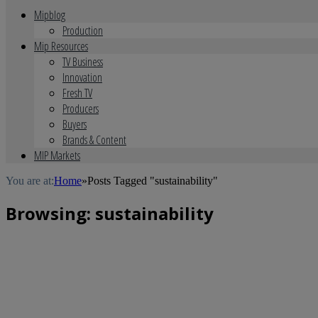
Mipblog
Production
Mip Resources
TV Business
Innovation
Fresh TV
Producers
Buyers
Brands & Content
MIP Markets
You are at:
Home
»
Posts Tagged "sustainability"
Browsing:
sustainability