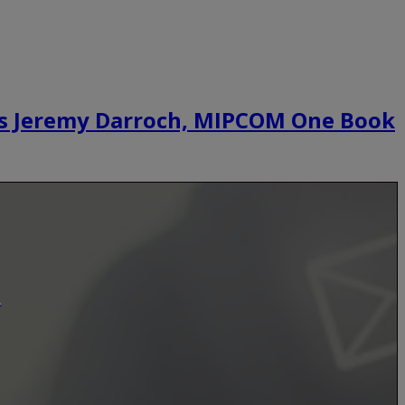
y’s Jeremy Darroch, MIPCOM One Book
.