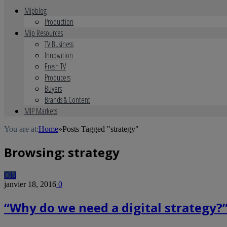
Mipblog
Production
Mip Resources
TV Business
Innovation
Fresh TV
Producers
Buyers
Brands & Content
MIP Markets
You are at:
Home
»
Posts Tagged "strategy"
Browsing:
strategy
Old
janvier 18, 2016
0
“Why do we need a digital strategy?