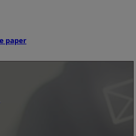
e paper
.