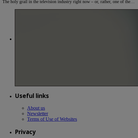
The holy grail in the television industry right now – or, rather, one of the…
Useful links
About us
Newsletter
Terms of Use of Websites
Privacy