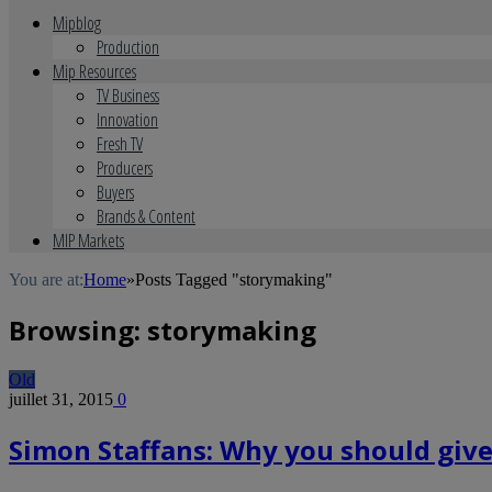
Mipblog
Production
Mip Resources
TV Business
Innovation
Fresh TV
Producers
Buyers
Brands & Content
MIP Markets
You are at:
Home
»
Posts Tagged "storymaking"
Browsing:
storymaking
Old
juillet 31, 2015
0
Simon Staffans: Why you should give 