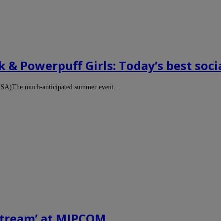
 & Powerpuff Girls: Today’s best soci
 USA)The much-anticipated summer event…
 stream’ at MIPCOM