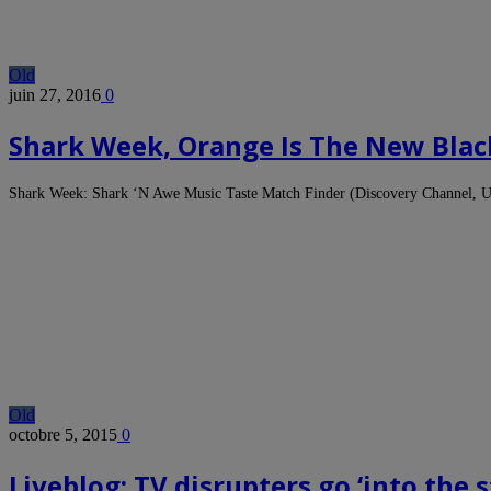
Old
juin 27, 2016
0
Shark Week, Orange Is The New Black
Shark Week: Shark ‘N Awe Music Taste Match Finder (Discovery Channel,
Old
octobre 5, 2015
0
Liveblog: TV disrupters go ‘into the