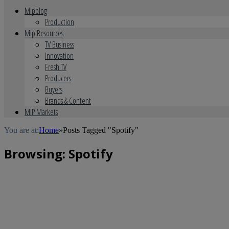
Mipblog
Production
Mip Resources
TV Business
Innovation
Fresh TV
Producers
Buyers
Brands & Content
MIP Markets
You are at:
Home
»
Posts Tagged "Spotify"
Browsing:
Spotify