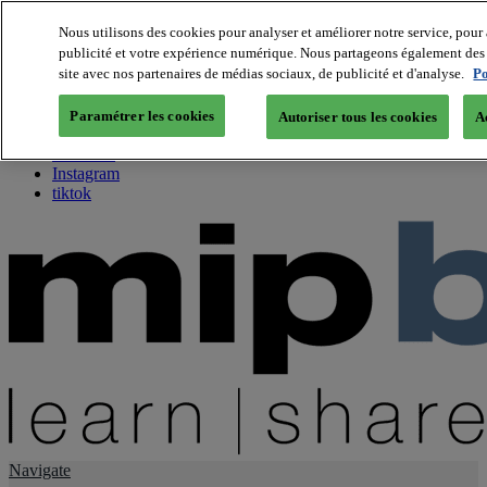
Nous utilisons des cookies pour analyser et améliorer notre service, pour 
publicité et votre expérience numérique. Nous partageons également des i
About us
site avec nos partenaires de médias sociaux, de publicité et d'analyse.
Po
Twitter
Facebook
Paramétrer les cookies
Autoriser tous les cookies
A
Youtube
LinkedIn
Instagram
tiktok
Navigate