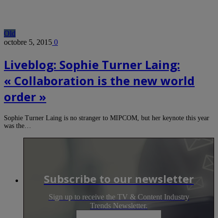
Old
octobre 5, 2015
0
Liveblog: Sophie Turner Laing:
« Collaboration is the new world
order »
Sophie Turner Laing is no stranger to MIPCOM, but her keynote this year
was the…
Subscribe to our newsletter
Sign up to receive the TV & Content Industry
Trends Newsletter.