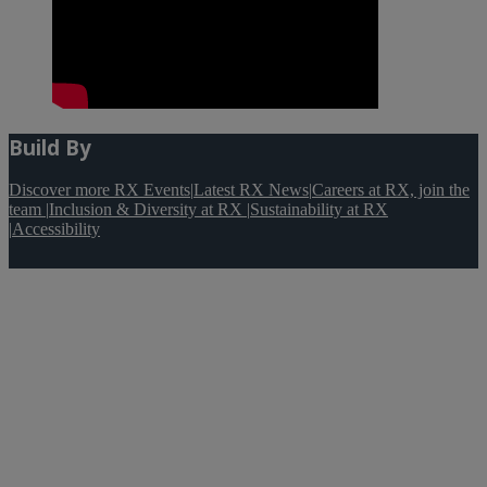
Build By
Discover more RX Events
|
Latest RX News
|
Careers at RX, join the
team
|
Inclusion & Diversity at RX
|
Sustainability at RX
|
Accessibility