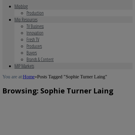
Mipblog
Production
Mip Resources
TV Business
Innovation
Fresh TV
Producers
Buyers
Brands & Content
MIP Markets
You are at:
Home
»
Posts Tagged "Sophie Turner Laing"
Browsing:
Sophie Turner Laing