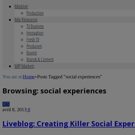
Mipblog
Production
Mip Resources
TV Business
Innovation
Fresh TV
Producers
Buyers
Brands & Content
MIP Markets
You are at:
Home
»
Posts Tagged "social experiences"
Browsing:
social experiences
Old
avril 8, 2013
0
Liveblog: Creating Killer Social Expe