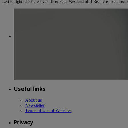
Left to right: chief creative officer Peter Westlund of B-Reel; creative dire
Useful links
About us
Newsletter
Terms of Use of Websites
Privacy