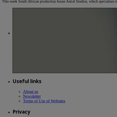
This week South African production house Astral Studios, which specialises
Useful links
About us
Newsletter
Terms of Use of Websites
Privacy