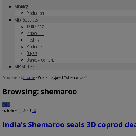
Mipblog
Production
Mip Resources
TV Business
Innovation
Fresh TV
Producers
Buyers
Brands & Content
MIP Markets
You are at:
Home
»
Posts Tagged "shemaroo"
Browsing:
shemaroo
Old
octobre 7, 2010
0
India’s Shemaroo seals 3D coprod dea