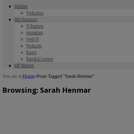
Mipblog
Production
Mip Resources
TV Business
Innovation
Fresh TV
Producers
Buyers
Brands & Content
MIP Markets
You are at:
Home
»
Posts Tagged "Sarah Henmar"
Browsing:
Sarah Henmar