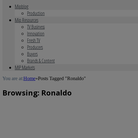
Mipblog
Production
Mip Resources
TV Business
Innovation
Fresh TV
Producers
Buyers
Brands & Content
MIP Markets
You are at:
Home
»
Posts Tagged "Ronaldo"
Browsing:
Ronaldo