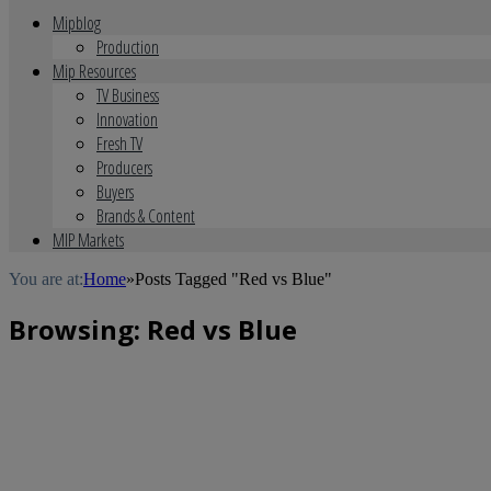
Mipblog
Production
Mip Resources
TV Business
Innovation
Fresh TV
Producers
Buyers
Brands & Content
MIP Markets
You are at:
Home
»
Posts Tagged "Red vs Blue"
Browsing:
Red vs Blue