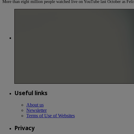
More than eight million people watched live on YouTube last October as Fe
Useful links
About us
Newsletter
Terms of Use of Websites
Privacy