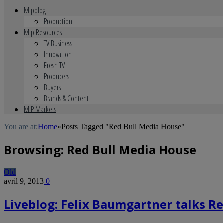
Mipblog
Production
Mip Resources
TV Business
Innovation
Fresh TV
Producers
Buyers
Brands & Content
MIP Markets
You are at:
Home
»
Posts Tagged "Red Bull Media House"
Browsing:
Red Bull Media House
Old
avril 9, 2013
0
Liveblog: Felix Baumgartner talks Re