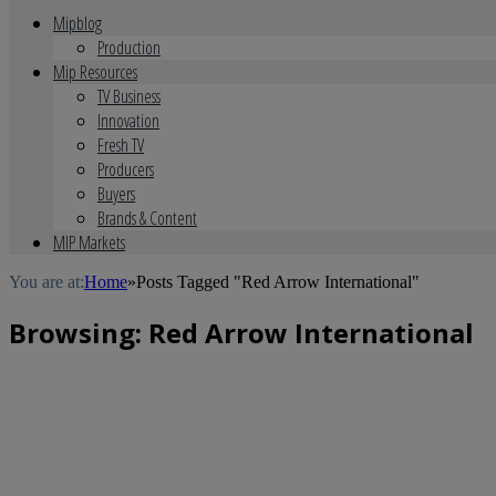
Mipblog
Production
Mip Resources
TV Business
Innovation
Fresh TV
Producers
Buyers
Brands & Content
MIP Markets
You are at:
Home
»
Posts Tagged "Red Arrow International"
Browsing:
Red Arrow International