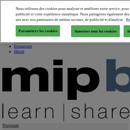
Nous utilisons des cookies pour analyser et améliorer notre service, pour 
publicité et votre expérience numérique. Nous partageons également des i
About us
site avec nos partenaires de médias sociaux, de publicité et d'analyse.
Po
Twitter
Facebook
Paramétrer les cookies
Autoriser tous les cookies
A
Youtube
LinkedIn
Instagram
tiktok
Navigate