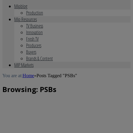
Mipblog
Production
Mip Resources
TV Business
Innovation
Fresh TV
Producers
Buyers
Brands & Content
MIP Markets
You are at:
Home
»
Posts Tagged "PSBs"
Browsing:
PSBs