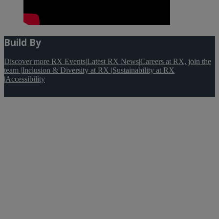
Build By
Discover more RX Events
|
Latest RX News
|
Careers at RX, join the
team
|
Inclusion & Diversity at RX
|
Sustainability at RX
|
Accessibility