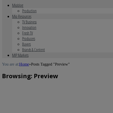
Mipblog
Production
Mip Resources
TV Business
Innovation
Fresh TV
Producers
Buyers
Brands & Content
MIP Markets
You are at:
Home
»
Posts Tagged "Preview"
Browsing:
Preview