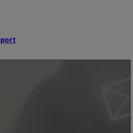
eport
.