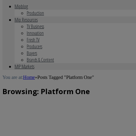
Mipblog
Production
Mip Resources
TV Business
Innovation
Fresh TV
Producers
Buyers
Brands & Content
MIP Markets
You are at:
Home
»
Posts Tagged "Platform One"
Browsing:
Platform One