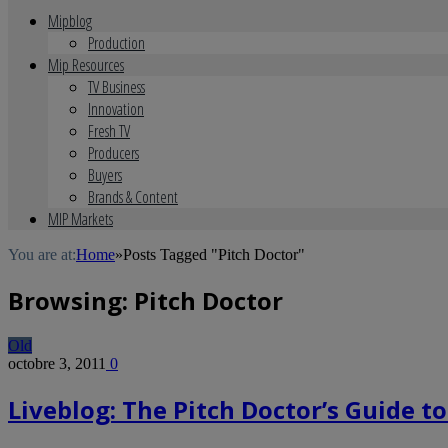
Mipblog
Production
Mip Resources
TV Business
Innovation
Fresh TV
Producers
Buyers
Brands & Content
MIP Markets
You are at:
Home
»
Posts Tagged "Pitch Doctor"
Browsing:
Pitch Doctor
Old
octobre 3, 2011
0
Liveblog: The Pitch Doctor’s Guide 