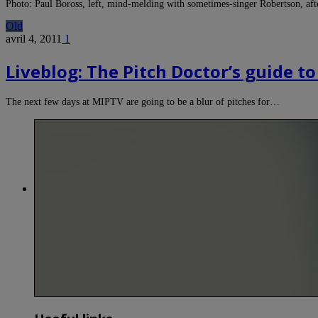
Photo: Paul Boross, left, mind-melding with sometimes-singer Robertson, aft
Old
avril 4, 2011
1
Liveblog: The Pitch Doctor’s guide to
The next few days at MIPTV are going to be a blur of pitches for…