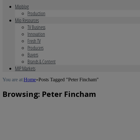
Mipblog
Production
Mip Resources
TV Business
Innovation
Fresh TV
Producers
Buyers
Brands & Content
MIP Markets
You are at:
Home
»
Posts Tagged "Peter Fincham"
Browsing:
Peter Fincham